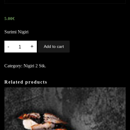
5.00
€
Surimi Nigiri
7.
Add to cart
Nigiri
Surimi
Category:
Nigiri 2 Stk.
2
quantity
Related products