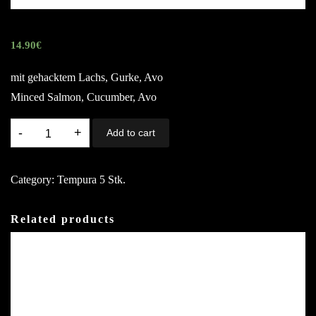
14.90
€
mit gehacktem Lachs, Gurke, Avo
Minced Salmon, Cucumber, Avo
96.
Add to cart
Goldmünzen
1,3,4,6,7,8
Category:
Tempura 5 Stk.
quantity
Related products