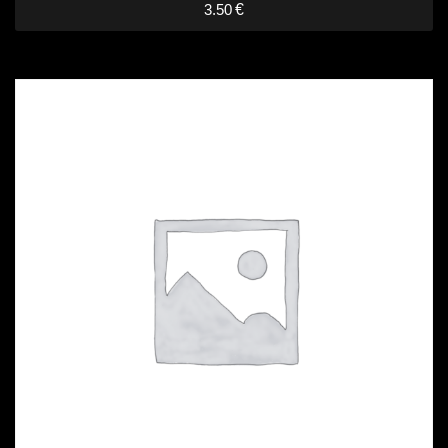
3.50
€
Weizen-
Radler
1,2,4
quantity