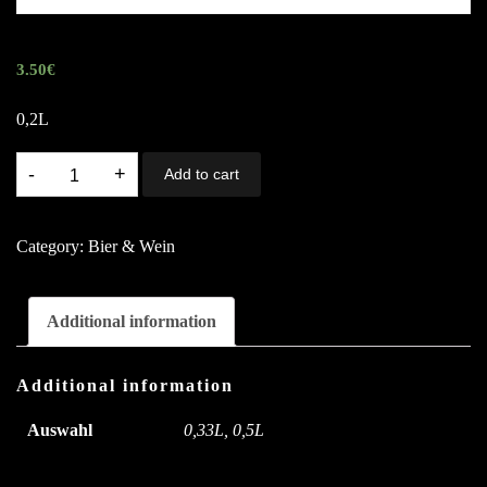
3.50
€
0,2L
E11.
Add to cart
Rotwein
quantity
Category:
Bier & Wein
Additional information
Additional information
Auswahl
0,33L, 0,5L