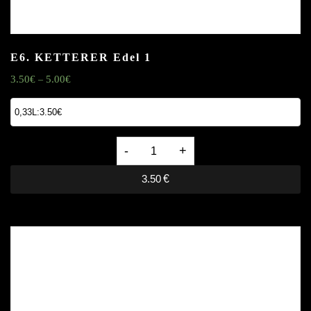
E6. KETTERER Edel
1
3.50
€
5.00
€
–
E6.
KETTERER
3.50
€
Edel
1
quantity