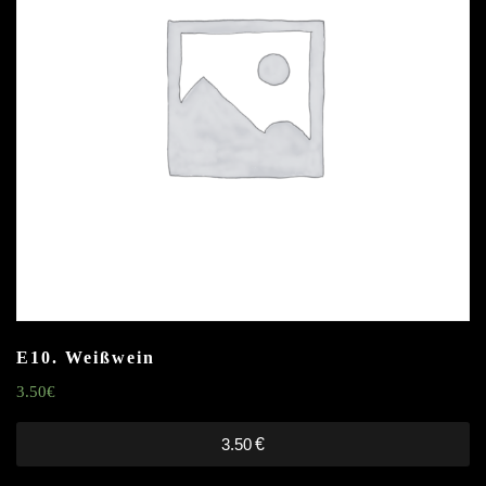
E10. Weißwein
3.50
€
3.50
€