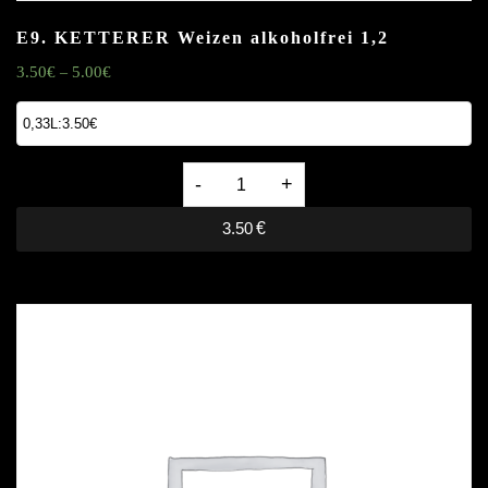
E9. KETTERER Weizen alkoholfrei
1,2
3.50
€
5.00
€
–
E9.
KETTERER
3.50
€
Weizen
alkoholfrei
1,2
quantity